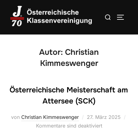
Zum
Inhalt
Suchen
SEITEN
springen
nach:
Autor:
Christian
Kimmeswenger
Österreichische Meisterschaft am
Attersee (SCK)
Veröffentlicht
von
Christian Kimmeswenger
27. März 2025
am
Kommentare sind deaktiviert