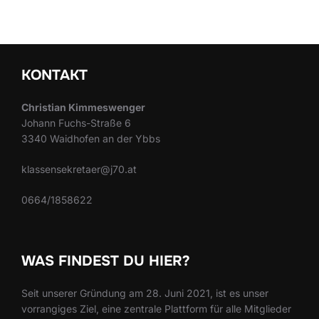
der
Beiträge
KONTAKT
Christian Kimmeswenger
Johann Fuchs-Straße 6
3340 Waidhofen an der Ybbs
klassensekretaer@j70.at
0664/1858622
WAS FINDEST DU HIER?
Seit unserer Gründung am 28. Juni 2021, ist es unser
vorrangiges Ziel, eine zentrale Plattform für alle Mitglieder