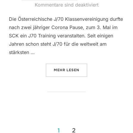
am
Kommentare sind deaktiviert
Die Österreichische J/70 Klassenvereinigung durfte
nach zwei jähriger Corona Pause, zum 3. Mal im
SCK ein J70 Training veranstalten. Seit einigen
Jahren schon steht J/70 für die weltweit am
stärksten …
ÜBER „5 TEAMS BEIM „NEW SEA
MEHR
LESEN
Seitennummerierung
1
2