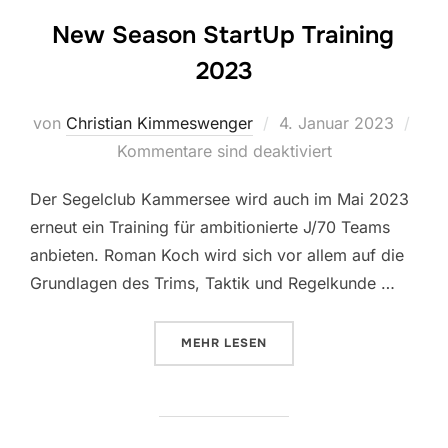
New Season StartUp Training
2023
Veröffentlicht
von
Christian Kimmeswenger
4. Januar 2023
am
Kommentare sind deaktiviert
Der Segelclub Kammersee wird auch im Mai 2023
erneut ein Training für ambitionierte J/70 Teams
anbieten. Roman Koch wird sich vor allem auf die
Grundlagen des Trims, Taktik und Regelkunde …
ÜBER „NEW SEASON STARTUP TR
MEHR
LESEN