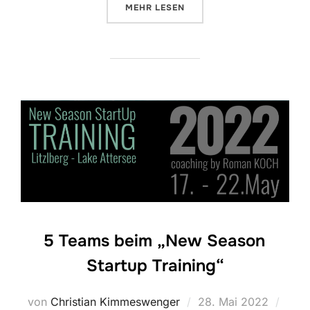
ÜBER „PREMIERE AM ATTERSEE“
MEHR
LESEN
5 Teams beim „New Season
Startup Training“
Veröffentlicht
von
Christian Kimmeswenger
28. Mai 2022