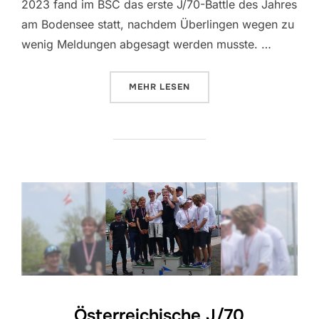
2023 fand im BSC das erste J/70-Battle des Jahres
am Bodensee statt, nachdem Überlingen wegen zu
wenig Meldungen abgesagt werden musste. …
ÜBER „J/70 ONE DESIGN KLASSE
MEHR
LESEN
Österreichische J/70