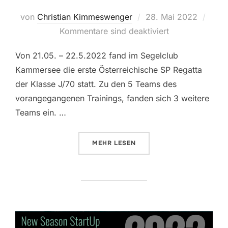
Veröffentlicht
von
Christian Kimmeswenger
28. Mai 2022
am
Kommentare sind deaktiviert
Von 21.05. – 22.5.2022 fand im Segelclub
Kammersee die erste Österreichische SP Regatta
der Klasse J/70 statt. Zu den 5 Teams des
vorangegangenen Trainings, fanden sich 3 weitere
Teams ein. …
ÜBER „PREMIERE AM ATTERSEE“
MEHR
LESEN