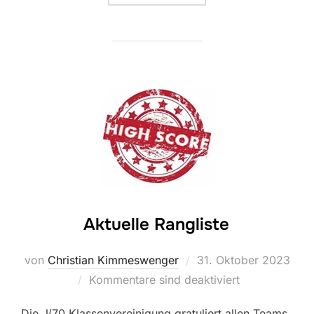
Aktuelle Rangliste
Veröffentlicht
von
Christian Kimmeswenger
31. Oktober 2023
am
Kommentare sind deaktiviert
Die J/70 Klassenvereinigung gratuliert allen Teams