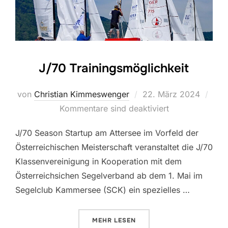
J/70 Trainingsmöglichkeit
Veröffentlicht
von
Christian Kimmeswenger
22. März 2024
am
Kommentare sind deaktiviert
J/70 Season Startup am Attersee im Vorfeld der
Österreichischen Meisterschaft veranstaltet die J/70
Klassenvereinigung in Kooperation mit dem
Österreichsichen Segelverband ab dem 1. Mai im
Segelclub Kammersee (SCK) ein spezielles …
ÜBER „J/70 TRAININGSMÖGLICH
MEHR
LESEN