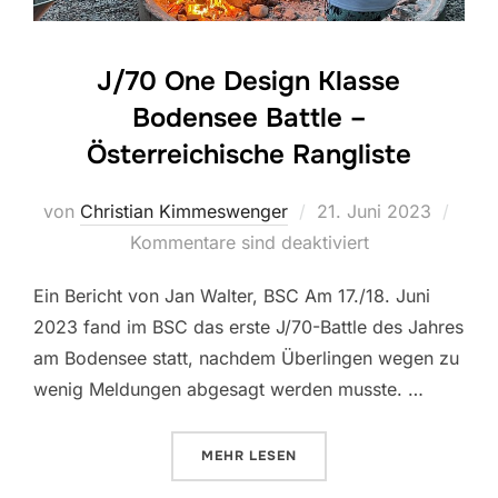
J/70 One Design Klasse
Bodensee Battle –
Österreichische Rangliste
Veröffentlicht
von
Christian Kimmeswenger
21. Juni 2023
am
Kommentare sind deaktiviert
Ein Bericht von Jan Walter, BSC Am 17./18. Juni
2023 fand im BSC das erste J/70-Battle des Jahres
am Bodensee statt, nachdem Überlingen wegen zu
wenig Meldungen abgesagt werden musste. …
ÜBER „J/70 ONE DESIGN KLASSE
MEHR
LESEN