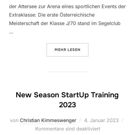
der Attersee zur Arena eines sportlichen Events der
Extraklasse: Die erste Österreichische
Meisterschaft der Klasse J/70 stand im Segelclub
…
ÜBER „ÖSTERREICHISCHE J/70 
MEHR
LESEN
New Season StartUp Training
2023
Veröffentlicht
von
Christian Kimmeswenger
4. Januar 2023
am
Kommentare sind deaktiviert