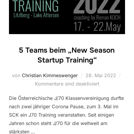
5 Teams beim „New Season
Startup Training“
Veröffentlicht
von
Christian Kimmeswenger
28. Mai 2022
am
Kommentare sind deaktiviert
Die Österreichische J/70 Klassenvereinigung durfte
nach zwei jähriger Corona Pause, zum 3. Mal im
SCK ein J70 Training veranstalten. Seit einigen
Jahren schon steht J/70 für die weltweit am
stärksten …