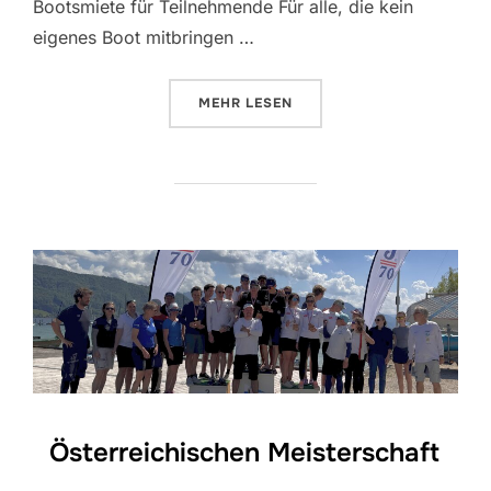
Bootsmiete für Teilnehmende Für alle, die kein
eigenes Boot mitbringen …
ÜBER „ÖSTERREICHISCHE MEIST
MEHR
LESEN
Österreichischen Meisterschaft