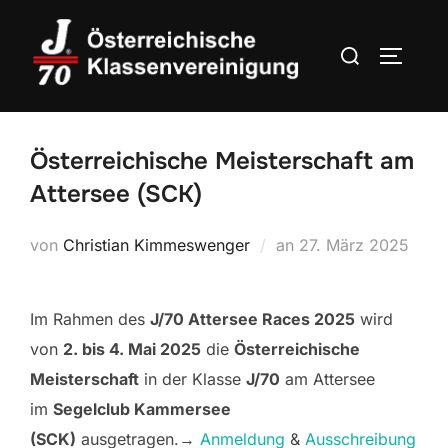
Zum
Inhalt
Suchen
SEITEN
springen
nach:
Österreichische Meisterschaft am
Attersee (SCK)
Veröffentlicht
von
Christian Kimmeswenger
an
27. März 2025
am
Im Rahmen des
J/70 Attersee Races 2025
wird
von
2. bis 4. Mai 2025
die
Österreichische
Meisterschaft
in der Klasse
J/70
am Attersee
im
Segelclub Kammersee
(SCK)
ausgetragen.→
Anmeldung
&
Ausschreibung