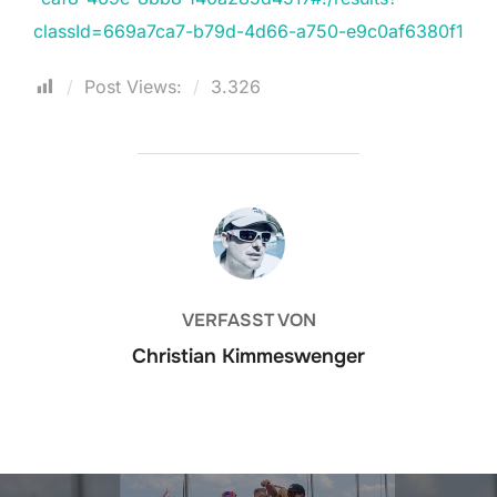
classId=669a7ca7-b79d-4d66-a750-e9c0af6380f1
Post Views:
3.326
BEITRAGSAUTOR
VERFASST VON
Christian Kimmeswenger
Beitragsnavigation