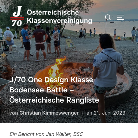
Zum
Inhalt
Suchen
SEITEN
springen
nach:
J/70 One Design Klasse
Bodensee Battle –
Österreichische Rangliste
Veröffentlicht
von
Christian Kimmeswenger
an
21. Juni 2023
am
Ein Bericht von Jan Walter, BSC