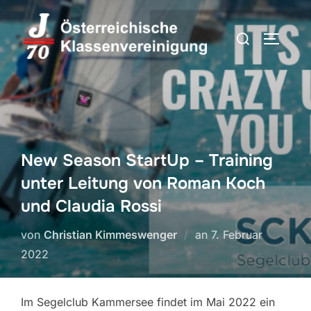
Zum
Inhalt
Suchen
SEITEN
springen
nach:
New Season StartUp – Training
unter Leitung von Roman Koch
und Claudia Rossi
Veröffentlicht
von
Christian Kimmeswenger
an
7. Februar
am
2022
Im Segelclub Kammersee findet im Mai 2022 ein