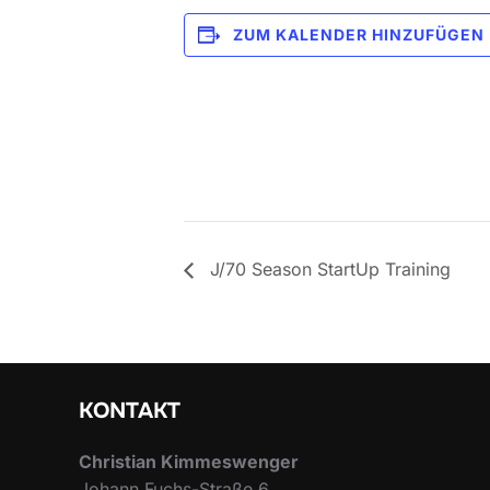
ZUM KALENDER HINZUFÜGEN
J/70 Season StartUp Training
KONTAKT
Christian Kimmeswenger
Johann Fuchs-Straße 6