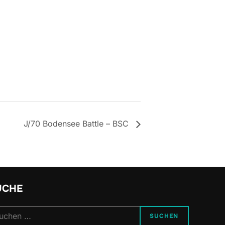
J/70 Bodensee Battle – BSC
UCHE
chen
SUCHEN
h: