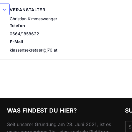
VERANSTALTER
Christian Kimmeswenger
Telefon
0664/1858622
E-Mail
klassensekretaer@j70.at
WAS FINDEST DU HIER?
S
Su
Seit unserer Gründung am 28. Juni 2021, ist es
nac
unser vorrangiges Ziel, eine zentrale Plattform