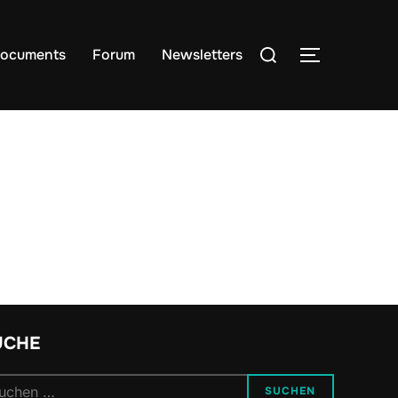
Suchen
ocuments
Forum
Newsletters
SEITENLE
nach:
UCHE
chen
SUCHEN