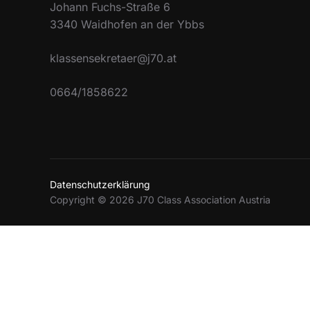
Johann Fuchs-Straße 6
3340 Waidhofen an der Ybbs
klassensekretaer@j70.at
0664/1858622
Datenschutzerklärung
Copyright © 2026 J70 Class Association Austria